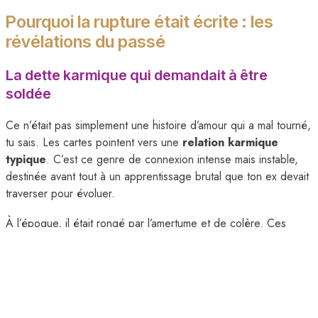
Pourquoi la rupture était écrite : les
révélations du passé
La dette karmique qui demandait à être
soldée
Ce n’était pas simplement une histoire d’amour qui a mal tourné,
tu sais. Les cartes pointent vers une
relation karmique
typique
. C’est ce genre de connexion intense mais instable,
destinée avant tout à un apprentissage brutal que ton ex devait
traverser pour évoluer.
À l’époque, il était rongé par l’amertume et de colère. Ces
émotions négatives n’étaient que le symptôme violent de cette
leçon de vie qu’il ne comprenait pas encore. La séparation était
donc nécessaire pour qu’il puisse enfin
faire face à sa dette
karmique
.